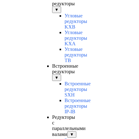
редукторы
▼
Угловые
редукторы
KXB
Угловые
редукторы
KXA
Угловые
редукторы
TB
Встроенные
редукторы
▼
Встроенные
редукторы
SXH
Встроенные
редукторы
IP-IB
Редукторы
с
параллельными
валами
▼