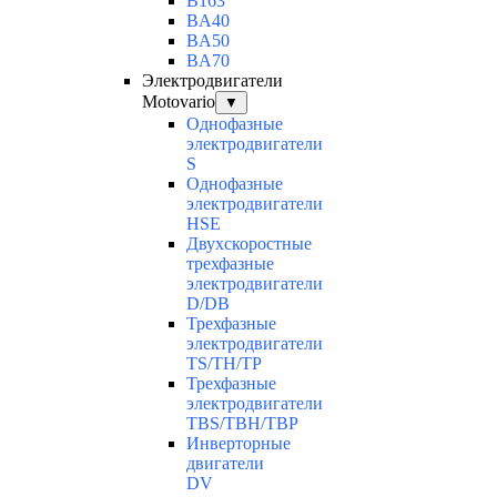
B163
BA40
BA50
BA70
Электродвигатели
Motovario
▼
Однофазные
электродвигатели
S
Однофазные
электродвигатели
HSE
Двухскоростные
трехфазные
электродвигатели
D/DB
Трехфазные
электродвигатели
TS/TH/TP
Трехфазные
электродвигатели
TBS/TBH/TBP
Инверторные
двигатели
DV