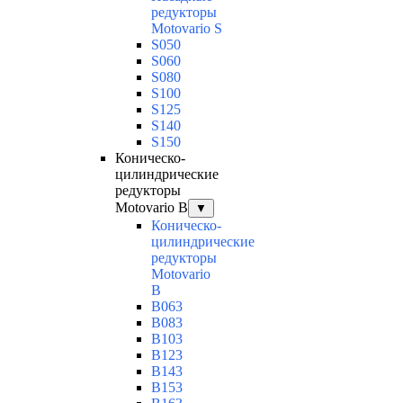
редукторы
Motovario S
S050
S060
S080
S100
S125
S140
S150
Коническо-
цилиндрические
редукторы
Motovario B
▼
Коническо-
цилиндрические
редукторы
Motovario
B
B063
B083
B103
B123
B143
B153