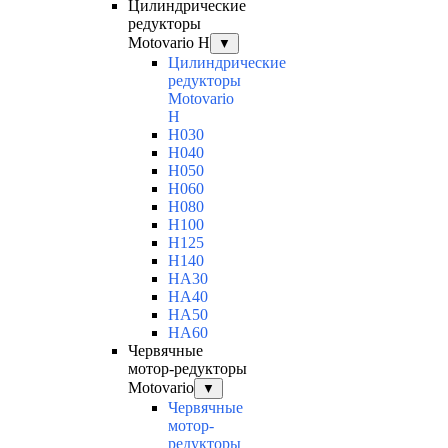
Цилиндрические
редукторы
Motovario H
▼
Цилиндрические
редукторы
Motovario
H
H030
H040
H050
H060
H080
H100
H125
H140
HA30
HA40
HA50
HA60
Червячные
мотор-редукторы
Motovario
▼
Червячные
мотор-
редукторы