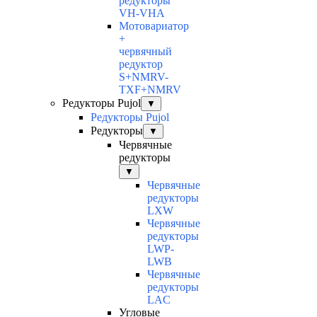
редукторы
VH-VHA
Мотовариатор
+
червячный
редуктор
S+NMRV-
TXF+NMRV
Редукторы Pujol
▼
Редукторы Pujol
Редукторы
▼
Червячные
редукторы
▼
Червячные
редукторы
LXW
Червячные
редукторы
LWP-
LWB
Червячные
редукторы
LAC
Угловые