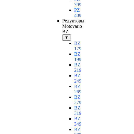
399
PZ
409
Редукторы
Motovario
BZ
▼
BZ
179
BZ
199
BZ
219
BZ
249
BZ
269
BZ
279
BZ
319
BZ
349
BZ