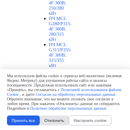
4F 380В,
250/280
кВт
ПЧ MCI-
G280/P315-
4F 380В,
280/315
кВт
ПЧ MCI-
G315/P355-
4F 380В,
315/355
кВт
ПЧ MCI-
G355/P375-
Мы используем файлы cookie и сервисы веб-аналитики (включая
Яндекс.Метрику) для улучшения работы сайта и анализа
4F 380В,
посещаемости. Продолжая использовать сайт или нажимая
355/375
«Принять», вы соглашаетесь с
Политикой использования файлов
кВт
Cookie
, и даете
Согласие на обработку персональных данных
.
ПЧ MCI-
Обратите внимание, что вы можете отозвать свое согласие в
G375/P400-
любое время. При нажатии «Отклонить» данные не собираются.
4F 380В,
Подробнее в
Политике обработки персональных данных
.
375/400
кВт
Принять все
Отклонить
Настроить cookie
ПЧ MCI-
G400-4F