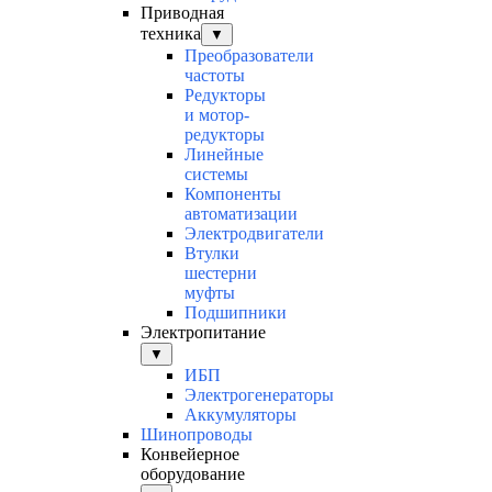
Приводная
техника
▼
Преобразователи
частоты
Редукторы
и мотор-
редукторы
Линейные
системы
Компоненты
автоматизации
Электродвигатели
Втулки
шестерни
муфты
Подшипники
Электропитание
▼
ИБП
Электрогенераторы
Аккумуляторы
Шинопроводы
Конвейерное
оборудование