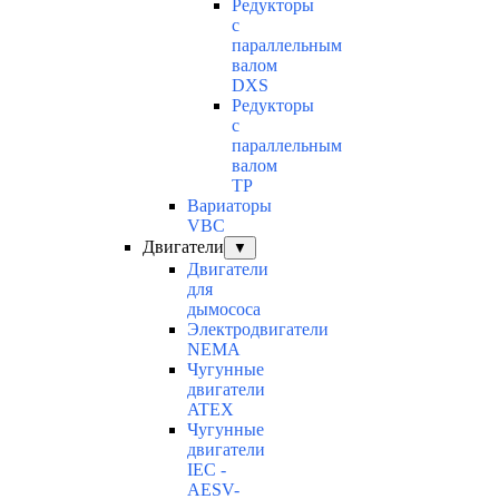
Редукторы
с
параллельным
валом
DXS
Редукторы
с
параллельным
валом
TP
Вариаторы
VBC
Двигатели
▼
Двигатели
для
дымососа
Электродвигатели
NEMA
Чугунные
двигатели
ATEX
Чугунные
двигатели
IEC -
AESV-