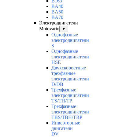
B163
BA40
BA50
BA70
Электродвигатели
Motovario
▼
Однофазные
электродвигатели
S
Однофазные
электродвигатели
HSE
Двухскоростные
трехфазные
электродвигатели
D/DB
Трехфазные
электродвигатели
TS/TH/TP
Трехфазные
электродвигатели
TBS/TBH/TBP
Инверторные
двигатели
DV