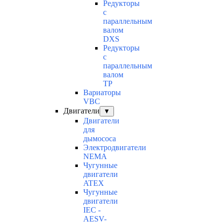
Редукторы
с
параллельным
валом
DXS
Редукторы
с
параллельным
валом
TP
Вариаторы
VBC
Двигатели
▼
Двигатели
для
дымососа
Электродвигатели
NEMA
Чугунные
двигатели
ATEX
Чугунные
двигатели
IEC -
AESV-