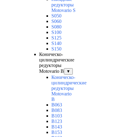
редукторы
Motovario S
S050
S060
S080
S100
S125
S140
S150
Коническо-
цилиндрические
редукторы
Motovario B
▼
Коническо-
цилиндрические
редукторы
Motovario
B
B063
B083
B103
B123
B143
B153