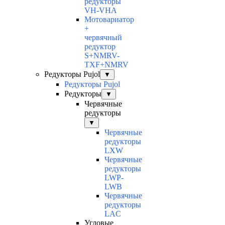
редукторы
VH-VHA
Мотовариатор
+
червячный
редуктор
S+NMRV-
TXF+NMRV
Редукторы Pujol
▼
Редукторы Pujol
Редукторы
▼
Червячные
редукторы
▼
Червячные
редукторы
LXW
Червячные
редукторы
LWP-
LWB
Червячные
редукторы
LAC
Угловые