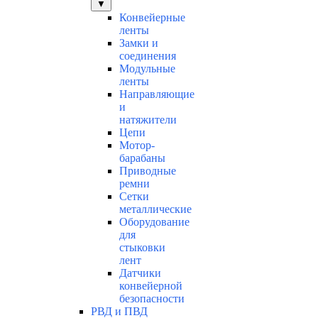
▼
Конвейерные
ленты
Замки и
соединения
Модульные
ленты
Направляющие
и
натяжители
Цепи
Мотор-
барабаны
Приводные
ремни
Сетки
металлические
Оборудование
для
стыковки
лент
Датчики
конвейерной
безопасности
РВД и ПВД