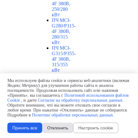
4F 380В,
250/280
кВт
ПЧ MCI-
G280/P315-
4F 380В,
280/315
кВт
ПЧ MCI-
G315/P355-
4F 380В,
315/355
кВт
ПЧ MCI-
Мы используем файлы cookie и сервисы веб-аналитики (включая
G355/P375-
Яндекс.Метрику) для улучшения работы сайта и анализа
4F 380В,
посещаемости. Продолжая использовать сайт или нажимая
355/375
«Принять», вы соглашаетесь с
Политикой использования файлов
кВт
Cookie
, и даете
Согласие на обработку персональных данных
.
ПЧ MCI-
Обратите внимание, что вы можете отозвать свое согласие в
G375/P400-
любое время. При нажатии «Отклонить» данные не собираются.
4F 380В,
Подробнее в
Политике обработки персональных данных
.
375/400
кВт
Принять все
Отклонить
Настроить cookie
ПЧ MCI-
G400-4F