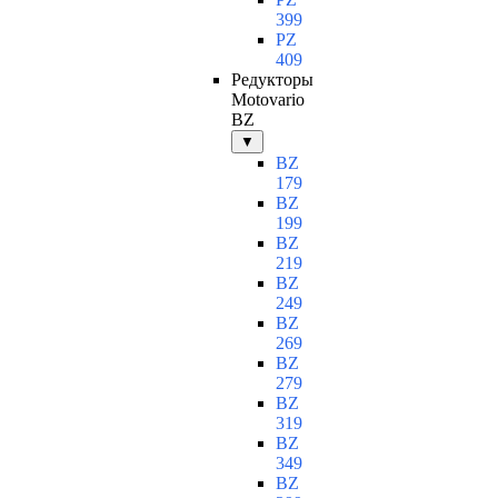
399
PZ
409
Редукторы
Motovario
BZ
▼
BZ
179
BZ
199
BZ
219
BZ
249
BZ
269
BZ
279
BZ
319
BZ
349
BZ