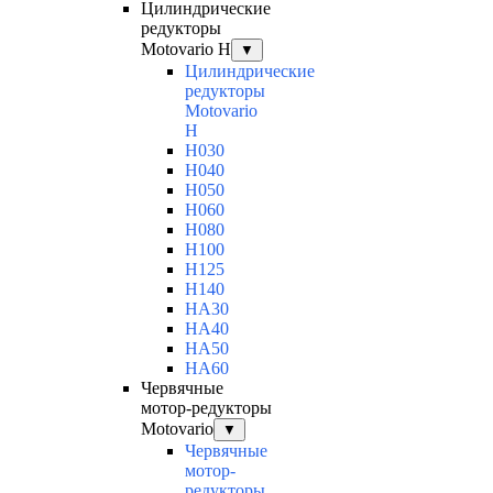
Цилиндрические
редукторы
Motovario H
▼
Цилиндрические
редукторы
Motovario
H
H030
H040
H050
H060
H080
H100
H125
H140
HA30
HA40
HA50
HA60
Червячные
мотор-редукторы
Motovario
▼
Червячные
мотор-
редукторы