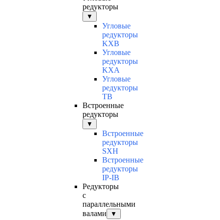
редукторы
▼
Угловые
редукторы
KXB
Угловые
редукторы
KXA
Угловые
редукторы
TB
Встроенные
редукторы
▼
Встроенные
редукторы
SXH
Встроенные
редукторы
IP-IB
Редукторы
с
параллельными
валами
▼