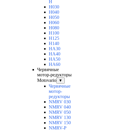
H
H030
H040
H050
H060
H080
H100
H125
H140
HA30
HA40
HA50
HA60
Червячные
мотор-редукторы
Motovario
▼
Червячные
мотор-
редукторы
NMRV 030
NMRV 040
NMRV 050
NMRV 130
NMRV 150
NMRV-P