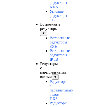
редукторы
KXA
Угловые
редукторы
TB
Встроенные
редукторы
▼
Встроенные
редукторы
SXH
Встроенные
редукторы
IP-IB
Редукторы
с
параллельными
валами
▼
Редукторы
с
параллельным
валом
DXS
Редукторы