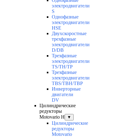
Однофазные
электродвигатели
S
Однофазные
электродвигатели
HSE
Двухскоростные
трехфазные
электродвигатели
D/DB
Трехфазные
электродвигатели
TS/TH/TP
Трехфазные
электродвигатели
TBS/TBH/TBP
Инверторные
двигатели
DV
Цилиндрические
редукторы
Motovario H
▼
Цилиндрические
редукторы
Motovario