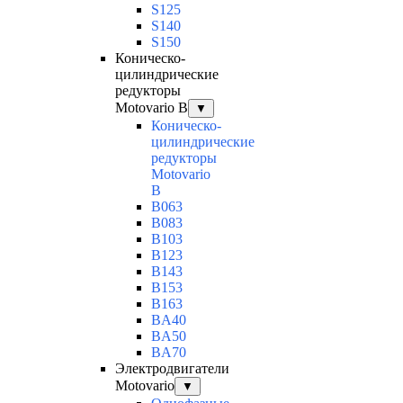
S125
S140
S150
Коническо-
цилиндрические
редукторы
Motovario B
▼
Коническо-
цилиндрические
редукторы
Motovario
B
B063
B083
B103
B123
B143
B153
B163
BA40
BA50
BA70
Электродвигатели
Motovario
▼