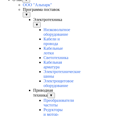
ООО "Альпарк"
Программа поставок
▼
Электротехника
▼
Низковольтное
оборудование
Кабели и
провода
Кабельные
лотки
Светотехника
Кабельная
арматура
Электротехнические
шины
Электрощитовое
оборудование
Приводная
техника
▼
Преобразователи
частоты
Редукторы
и мотор-