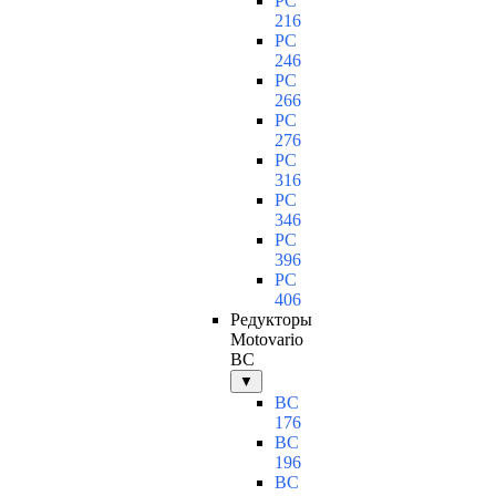
PC
216
PC
246
PC
266
PC
276
PC
316
PC
346
PC
396
PC
406
Редукторы
Motovario
BC
▼
BC
176
BC
196
BC