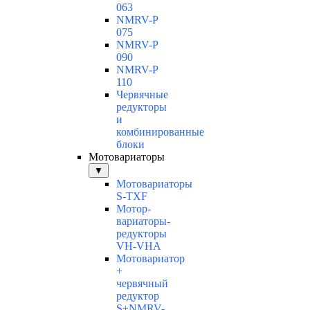
063
NMRV-P
075
NMRV-P
090
NMRV-P
110
Червячные
редукторы
и
комбинированные
блоки
Мотовариаторы
▼
Мотовариаторы
S-TXF
Мотор-
вариаторы-
редукторы
VH-VHA
Мотовариатор
+
червячный
редуктор
S+NMRV-