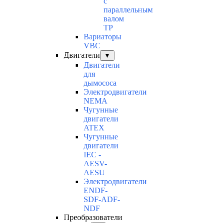
с
параллельным
валом
TP
Вариаторы
VBC
Двигатели
▼
Двигатели
для
дымососа
Электродвигатели
NEMA
Чугунные
двигатели
ATEX
Чугунные
двигатели
IEC -
AESV-
AESU
Электродвигатели
ENDF-
SDF-ADF-
NDF
Преобразователи