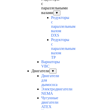
с
параллельными
валами
▼
Редукторы
с
параллельным
валом
DXS
Редукторы
с
параллельным
валом
TP
Вариаторы
VBC
Двигатели
▼
Двигатели
для
дымососа
Электродвигатели
NEMA
Чугунные
двигатели
ATEX