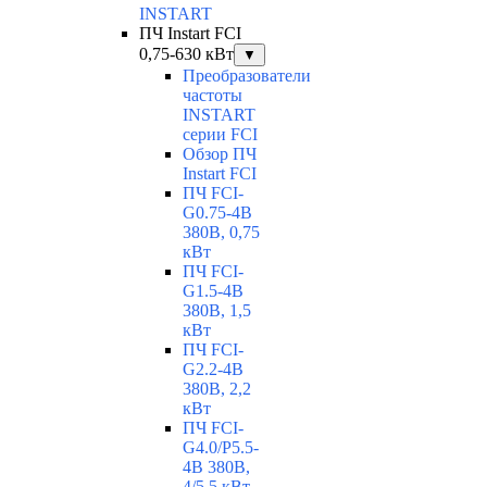
INSTART
ПЧ Instart FCI
0,75-630 кВт
▼
Преобразователи
частоты
INSTART
серии FCI
Обзор ПЧ
Instart FCI
ПЧ FCI-
G0.75-4B
380В, 0,75
кВт
ПЧ FCI-
G1.5-4B
380В, 1,5
кВт
ПЧ FCI-
G2.2-4B
380В, 2,2
кВт
ПЧ FCI-
G4.0/P5.5-
4B 380В,
4/5,5 кВт