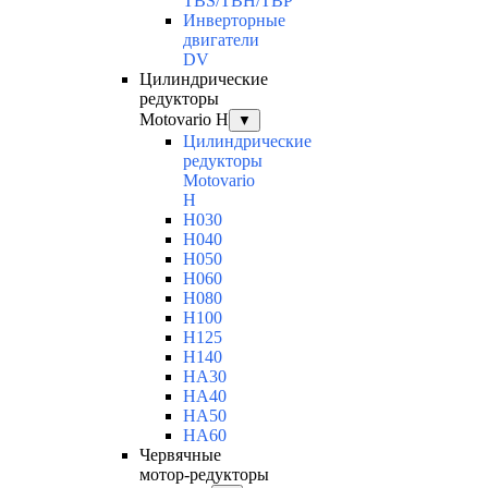
TBS/TBH/TBP
Инверторные
двигатели
DV
Цилиндрические
редукторы
Motovario H
▼
Цилиндрические
редукторы
Motovario
H
H030
H040
H050
H060
H080
H100
H125
H140
HA30
HA40
HA50
HA60
Червячные
мотор-редукторы