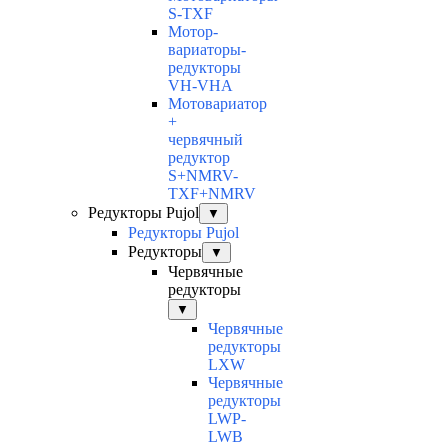
S-TXF
Мотор-
вариаторы-
редукторы
VH-VHA
Мотовариатор
+
червячный
редуктор
S+NMRV-
TXF+NMRV
Редукторы Pujol
▼
Редукторы Pujol
Редукторы
▼
Червячные
редукторы
▼
Червячные
редукторы
LXW
Червячные
редукторы
LWP-
LWB