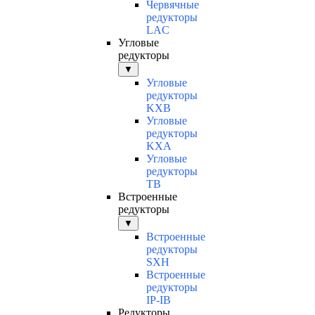
Червячные
редукторы
LAC
Угловые
редукторы
▼
Угловые
редукторы
KXB
Угловые
редукторы
KXA
Угловые
редукторы
TB
Встроенные
редукторы
▼
Встроенные
редукторы
SXH
Встроенные
редукторы
IP-IB
Редукторы