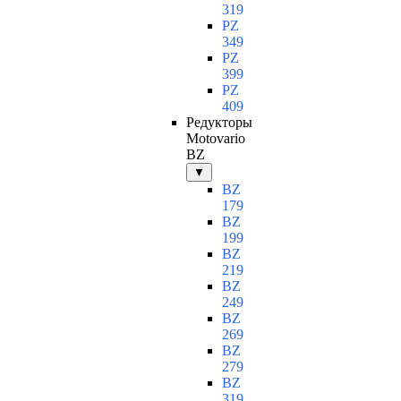
319
PZ
349
PZ
399
PZ
409
Редукторы
Motovario
BZ
▼
BZ
179
BZ
199
BZ
219
BZ
249
BZ
269
BZ
279
BZ
319