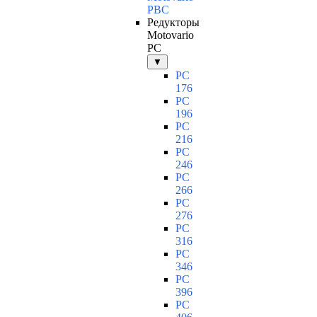
PBC
Редукторы
Motovario
PC
▼
PC
176
PC
196
PC
216
PC
246
PC
266
PC
276
PC
316
PC
346
PC
396
PC