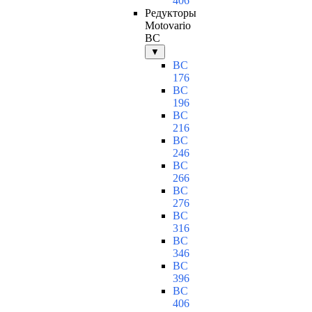
406
Редукторы
Motovario
BC
▼
BC
176
BC
196
BC
216
BC
246
BC
266
BC
276
BC
316
BC
346
BC
396
BC
406