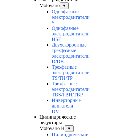
Motovario
▼
Однофазные
электродвигатели
S
Однофазные
электродвигатели
HSE
Двухскоростные
трехфазные
электродвигатели
D/DB
Трехфазные
электродвигатели
TS/TH/TP
Трехфазные
электродвигатели
TBS/TBH/TBP
Инверторные
двигатели
DV
Цилиндрические
редукторы
Motovario H
▼
Цилиндрические