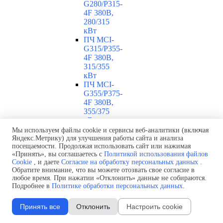
G280/P315-
4F 380В,
280/315
кВт
ПЧ MCI-
G315/P355-
4F 380В,
315/355
кВт
ПЧ MCI-
G355/P375-
4F 380В,
355/375
кВт
ПЧ MCI-
Мы используем файлы cookie и сервисы веб-аналитики (включая
G375/P400-
Яндекс.Метрику) для улучшения работы сайта и анализа
посещаемости. Продолжая использовать сайт или нажимая
4F 380В,
«Принять», вы соглашаетесь с
Политикой использования файлов
375/400
Cookie
, и даете
Согласие на обработку персональных данных
.
кВт
Обратите внимание, что вы можете отозвать свое согласие в
ПЧ MCI-
любое время. При нажатии «Отклонить» данные не собираются.
G400-4F
Подробнее в
Политике обработки персональных данных
.
380В, 400
кВт
Принять все
Отклонить
Настроить cookie
ПЧ MCI-
G500-4F