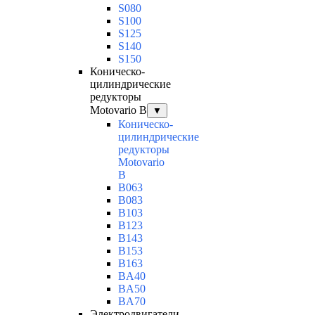
S080
S100
S125
S140
S150
Коническо-
цилиндрические
редукторы
Motovario B
▼
Коническо-
цилиндрические
редукторы
Motovario
B
B063
B083
B103
B123
B143
B153
B163
BA40
BA50
BA70
Электродвигатели