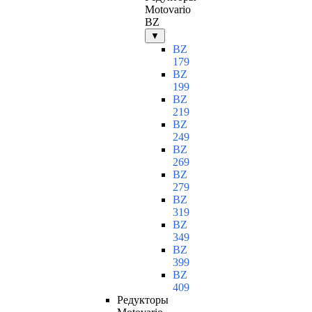
Motovario
BZ
▼
BZ
179
BZ
199
BZ
219
BZ
249
BZ
269
BZ
279
BZ
319
BZ
349
BZ
399
BZ
409
Редукторы