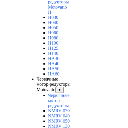
редукторы
Motovario
H
H030
H040
H050
H060
H080
H100
H125
H140
HA30
HA40
HA50
HA60
Червячные
мотор-редукторы
Motovario
▼
Червячные
мотор-
редукторы
NMRV 030
NMRV 040
NMRV 050
NMRV 130