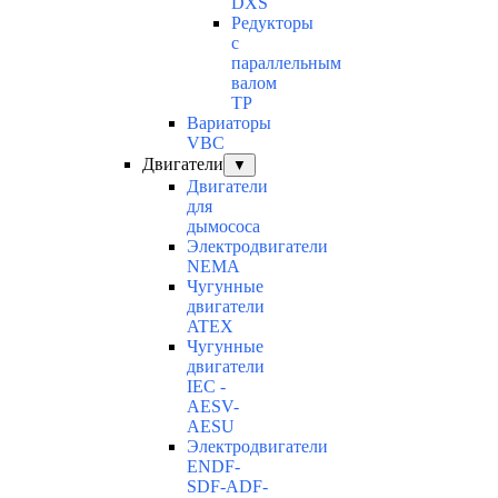
DXS
Редукторы
с
параллельным
валом
TP
Вариаторы
VBC
Двигатели
▼
Двигатели
для
дымососа
Электродвигатели
NEMA
Чугунные
двигатели
ATEX
Чугунные
двигатели
IEC -
AESV-
AESU
Электродвигатели
ENDF-
SDF-ADF-