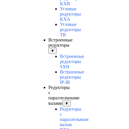
KXB
Угловые
редукторы
KXA
Угловые
редукторы
TB
Встроенные
редукторы
▼
Встроенные
редукторы
SXH
Встроенные
редукторы
IP-IB
Редукторы
с
параллельными
валами
▼
Редукторы
с
параллельным
валом