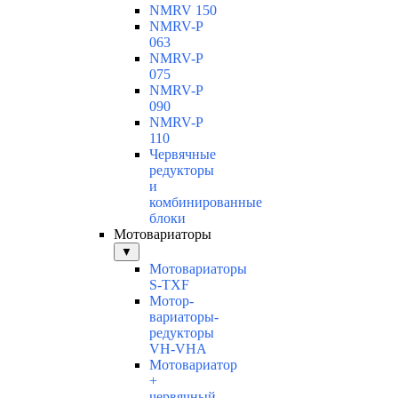
NMRV 150
NMRV-P
063
NMRV-P
075
NMRV-P
090
NMRV-P
110
Червячные
редукторы
и
комбинированные
блоки
Мотовариаторы
▼
Мотовариаторы
S-TXF
Мотор-
вариаторы-
редукторы
VH-VHA
Мотовариатор
+
червячный