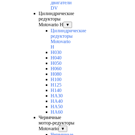
двигатели
DV
Цилиндрические
редукторы
Motovario H
▼
Цилиндрические
редукторы
Motovario
H
H030
H040
H050
H060
H080
H100
H125
H140
HA30
HA40
HA50
HA60
Червячные
мотор-редукторы
Motovario
▼
Червячные