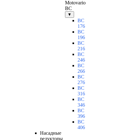
Motovario
BC
▼
BC
176
BC
196
BC
216
BC
246
BC
266
BC
276
BC
316
BC
346
BC
396
BC
406
Насадные
редукторы