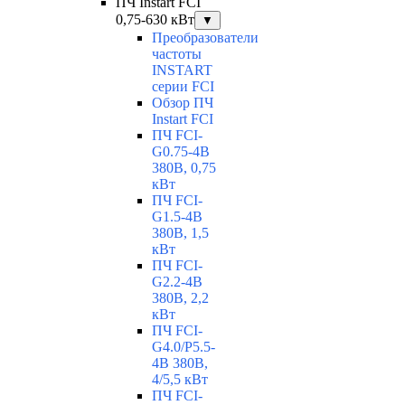
ПЧ Instart FCI
0,75-630 кВт
▼
Преобразователи
частоты
INSTART
серии FCI
Обзор ПЧ
Instart FCI
ПЧ FCI-
G0.75-4B
380В, 0,75
кВт
ПЧ FCI-
G1.5-4B
380В, 1,5
кВт
ПЧ FCI-
G2.2-4B
380В, 2,2
кВт
ПЧ FCI-
G4.0/P5.5-
4B 380В,
4/5,5 кВт
ПЧ FCI-