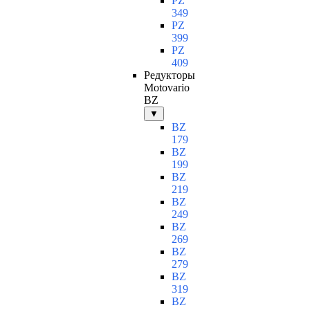
PZ
349
PZ
399
PZ
409
Редукторы
Motovario
BZ
▼
BZ
179
BZ
199
BZ
219
BZ
249
BZ
269
BZ
279
BZ
319
BZ