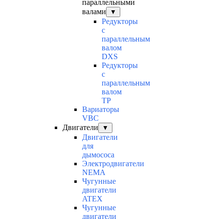
параллельными
валами
▼
Редукторы
с
параллельным
валом
DXS
Редукторы
с
параллельным
валом
TP
Вариаторы
VBC
Двигатели
▼
Двигатели
для
дымососа
Электродвигатели
NEMA
Чугунные
двигатели
ATEX
Чугунные
двигатели