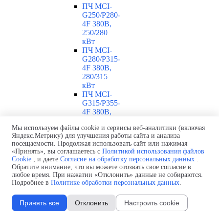
ПЧ MCI-
G250/P280-
4F 380В,
250/280
кВт
ПЧ MCI-
G280/P315-
4F 380В,
280/315
кВт
ПЧ MCI-
G315/P355-
4F 380В,
315/355
Мы используем файлы cookie и сервисы веб-аналитики (включая
кВт
Яндекс.Метрику) для улучшения работы сайта и анализа
ПЧ MCI-
посещаемости. Продолжая использовать сайт или нажимая
G355/P375-
«Принять», вы соглашаетесь с
Политикой использования файлов
4F 380В,
Cookie
, и даете
Согласие на обработку персональных данных
.
355/375
Обратите внимание, что вы можете отозвать свое согласие в
кВт
любое время. При нажатии «Отклонить» данные не собираются.
ПЧ MCI-
Подробнее в
Политике обработки персональных данных
.
G375/P400-
4F 380В,
Принять все
Отклонить
Настроить cookie
375/400
кВт