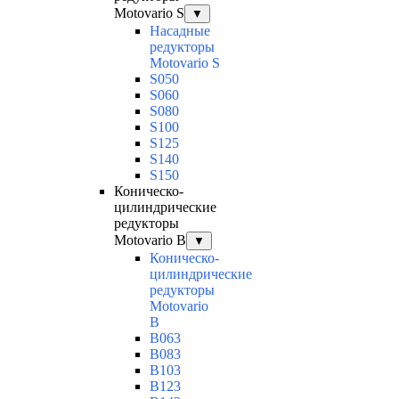
Motovario S
▼
Насадные
редукторы
Motovario S
S050
S060
S080
S100
S125
S140
S150
Коническо-
цилиндрические
редукторы
Motovario B
▼
Коническо-
цилиндрические
редукторы
Motovario
B
B063
B083
B103
B123