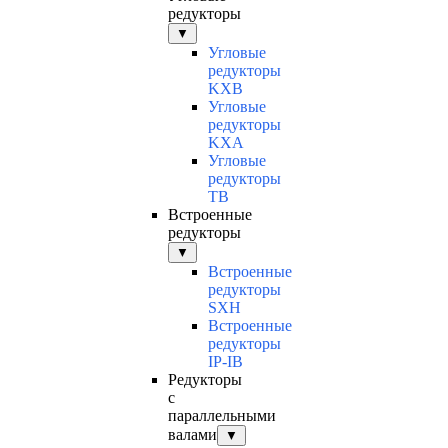
редукторы
▼
Угловые
редукторы
KXB
Угловые
редукторы
KXA
Угловые
редукторы
TB
Встроенные
редукторы
▼
Встроенные
редукторы
SXH
Встроенные
редукторы
IP-IB
Редукторы
с
параллельными
валами
▼