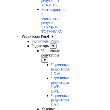
редукторы
VH-VHA
Мотовариатор
+
червячный
редуктор
S+NMRV-
TXF+NMRV
Редукторы Pujol
▼
Редукторы Pujol
Редукторы
▼
Червячные
редукторы
▼
Червячные
редукторы
LXW
Червячные
редукторы
LWP-
LWB
Червячные
редукторы
LAC
Угловые