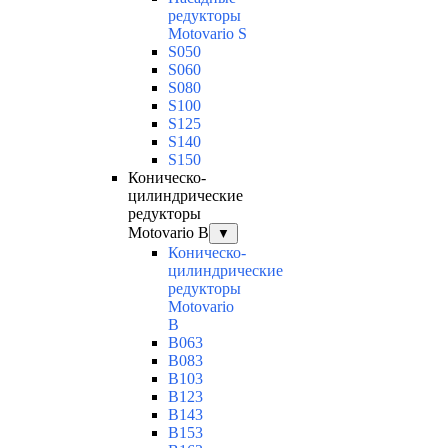
редукторы
Motovario S
S050
S060
S080
S100
S125
S140
S150
Коническо-
цилиндрические
редукторы
Motovario B
▼
Коническо-
цилиндрические
редукторы
Motovario
B
B063
B083
B103
B123
B143
B153