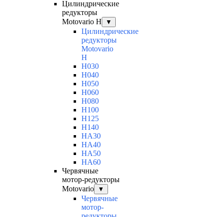
Цилиндрические
редукторы
Motovario H
▼
Цилиндрические
редукторы
Motovario
H
H030
H040
H050
H060
H080
H100
H125
H140
HA30
HA40
HA50
HA60
Червячные
мотор-редукторы
Motovario
▼
Червячные
мотор-
редукторы