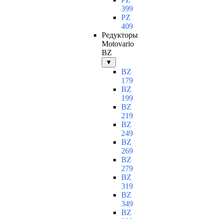
399
PZ
409
Редукторы
Motovario
BZ
▼
BZ
179
BZ
199
BZ
219
BZ
249
BZ
269
BZ
279
BZ
319
BZ
349
BZ