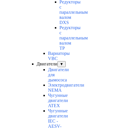
Редукторы
с
параллельным
валом
DXS
Редукторы
с
параллельным
валом
TP
Вариаторы
VBC
Двигатели
▼
Двигатели
для
дымососа
Электродвигатели
NEMA
Чугунные
двигатели
ATEX
Чугунные
двигатели
IEC -
AESV-