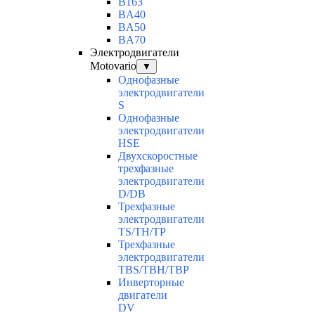
B163
BA40
BA50
BA70
Электродвигатели
Motovario
▼
Однофазные
электродвигатели
S
Однофазные
электродвигатели
HSE
Двухскоростные
трехфазные
электродвигатели
D/DB
Трехфазные
электродвигатели
TS/TH/TP
Трехфазные
электродвигатели
TBS/TBH/TBP
Инверторные
двигатели
DV