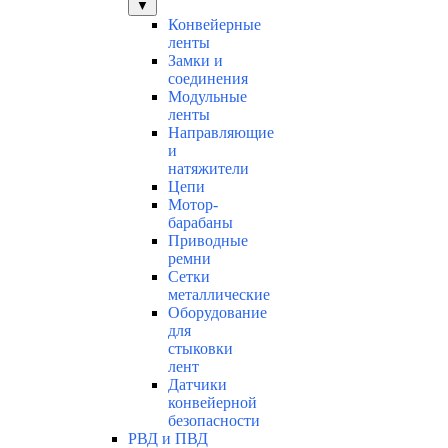
▼
Конвейерные
ленты
Замки и
соединения
Модульные
ленты
Направляющие
и
натяжители
Цепи
Мотор-
барабаны
Приводные
ремни
Сетки
металлические
Оборудование
для
стыковки
лент
Датчики
конвейерной
безопасности
РВД и ПВД