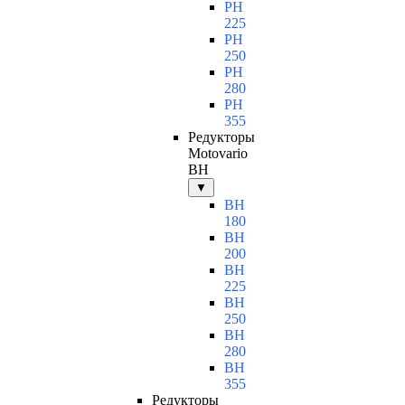
PH
225
PH
250
PH
280
PH
355
Редукторы
Motovario
BH
▼
BH
180
BH
200
BH
225
BH
250
BH
280
BH
355
Редукторы