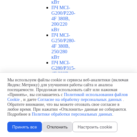
кВт
ПЧ MCI-
G200/P220-
4F 380В,
200/220
кВт
ПЧ MCI-
G250/P280-
4F 380В,
250/280
кВт
ПЧ MCI-
G280/P315-
4F 380В,
280/315
Мы используем файлы cookie и сервисы веб-аналитики (включая
кВт
Яндекс.Метрику) для улучшения работы сайта и анализа
посещаемости. Продолжая использовать сайт или нажимая
ПЧ MCI-
«Принять», вы соглашаетесь с
Политикой использования файлов
G315/P355-
Cookie
, и даете
Согласие на обработку персональных данных
.
4F 380В,
Обратите внимание, что вы можете отозвать свое согласие в
315/355
любое время. При нажатии «Отклонить» данные не собираются.
кВт
Подробнее в
Политике обработки персональных данных
.
ПЧ MCI-
G355/P375-
Принять все
Отклонить
Настроить cookie
4F 380В,
355/375