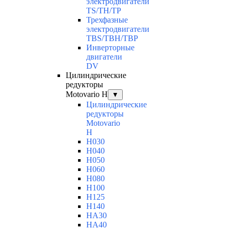
электродвигатели
TS/TH/TP
Трехфазные
электродвигатели
TBS/TBH/TBP
Инверторные
двигатели
DV
Цилиндрические
редукторы
Motovario H
▼
Цилиндрические
редукторы
Motovario
H
H030
H040
H050
H060
H080
H100
H125
H140
HA30
HA40