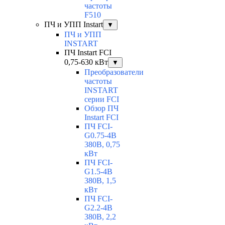
частоты
F510
ПЧ и УПП Instart
▼
ПЧ и УПП
INSTART
ПЧ Instart FCI
0,75-630 кВт
▼
Преобразователи
частоты
INSTART
серии FCI
Обзор ПЧ
Instart FCI
ПЧ FCI-
G0.75-4B
380В, 0,75
кВт
ПЧ FCI-
G1.5-4B
380В, 1,5
кВт
ПЧ FCI-
G2.2-4B
380В, 2,2