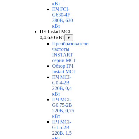
кВт
ПЧ FCI-
G630-4F
380В, 630
кВт
ПЧ Instart MCI
0,4-630 кВт
▼
Преобразователи
частоты
INSTART
серии MCI
Обзор ПЧ
Instart MCI
ПЧ MCI-
G0.4-2B
220В, 0,4
кВт
ПЧ MCI-
G0.75-2B
220В, 0,75
кВт
ПЧ MCI-
G1.5-2B
220В, 1,5
кВт