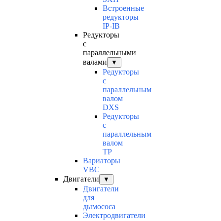
Встроенные
редукторы
IP-IB
Редукторы
с
параллельными
валами
▼
Редукторы
с
параллельным
валом
DXS
Редукторы
с
параллельным
валом
TP
Вариаторы
VBC
Двигатели
▼
Двигатели
для
дымососа
Электродвигатели