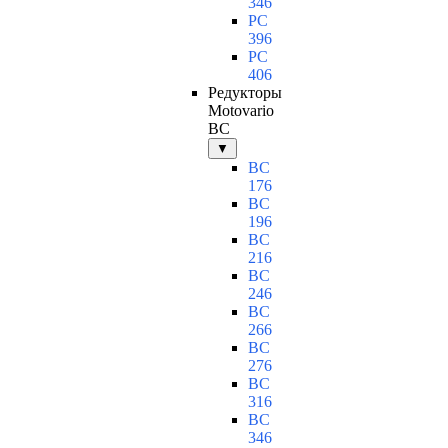
346
PC
396
PC
406
Редукторы
Motovario
BC
▼
BC
176
BC
196
BC
216
BC
246
BC
266
BC
276
BC
316
BC
346