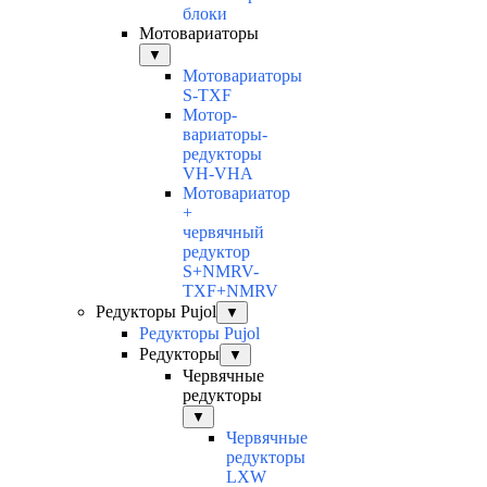
блоки
Мотовариаторы
▼
Мотовариаторы
S-TXF
Мотор-
вариаторы-
редукторы
VH-VHA
Мотовариатор
+
червячный
редуктор
S+NMRV-
TXF+NMRV
Редукторы Pujol
▼
Редукторы Pujol
Редукторы
▼
Червячные
редукторы
▼
Червячные
редукторы
LXW